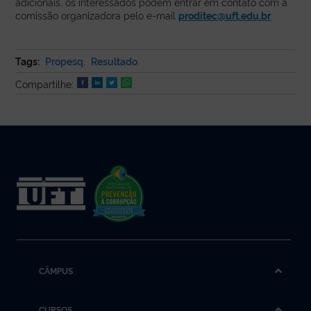
adicionais, os interessados podem entrar em contato com a
comissão organizadora pelo e-mail
proditec@uft.edu.br
.
Tags:
Propesq
,
Resultado
.
Compartilhe:
CÂMPUS
CURSOS