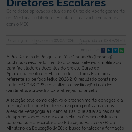
Diretores Escolares
Candidatos aprovados atuarão no Curso de Aperfeiçoamento
em Mentoria de Diretores Escolares, realizado em parceria
com o MEC
Por
vimagrin
| Publicado em
02/07/2026
| Atualizado em
03/07/2026
- 23:40
- 13:59
Compartilhe:
A Pró-Reitoria de Pesquisa e Pós-Graduação (Propesq)
publicou o resultado final do processo seletivo simplificado
para facilitadores docentes do projeto Curso de
Aperfeiçoamento em Mentoria de Diretores Escolares,
referente ao período letivo 2026.2. O resultado consta no
Edital nº 204/2026 e oficializa a classificação final dos
candidatos aprovados para atuação no projeto.
A seleção teve como objetivo o preenchimento de vagas e a
formação de cadastro de reserva para profissionais das
áreas de Pedagogia e Licenciaturas, que atuarão nas salas
de aprendizagem do curso. A iniciativa é desenvolvida em
parceria com a Secretaria de Educação Básica (SEB) do
Ministério da Educação (MEC) e busca fortalecer a formação