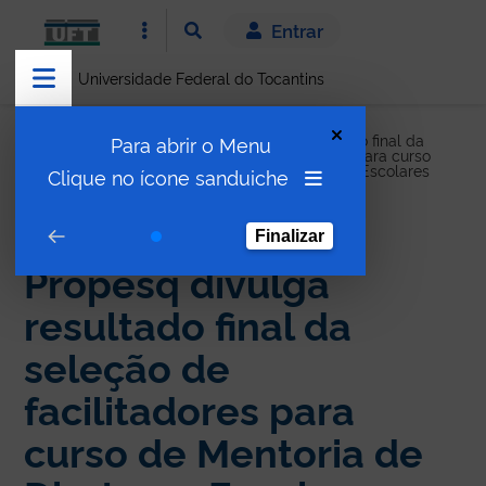
Entrar
Universidade Federal do Tocantins
Propesq divulga resultado final da
Para abrir o Menu
Notícias
seleção de facilitadores para curso
de Mentoria de Diretores Escolares
Clique no ícone sanduiche
Finalizar
EDITAL
Propesq divulga
resultado final da
seleção de
facilitadores para
curso de Mentoria de