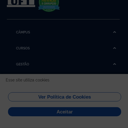
CÂMPUS
CURSOS
GESTÃO
Esse site utiliza cookies
REDES SOCIAIS
Universidade Federal do
Ver Política de Cookies
Tocantins
Aceitar
Todo conteúdo do site está publicado sob a licença
Creative
Commons
-
1.1.59
.