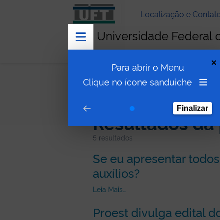
Localização e Contat
Universidade Federal 
Para abrir o Menu
Clique no ícone sanduiche
Finalizar
Resultados da
5
resultados
Se eu apresentar todos 
auxílios?
Leia Mais…
Proest divulga edital 