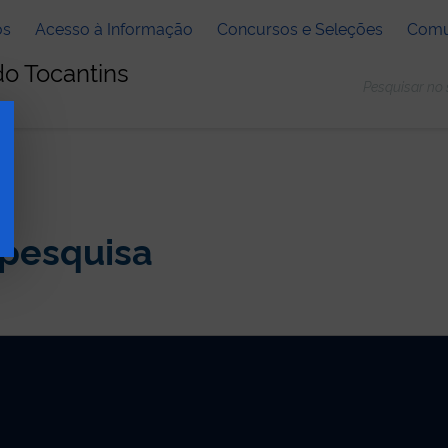
os
Acesso à Informação
Concursos e Seleções
Comu
do Tocantins
 pesquisa