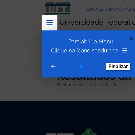
Localização e Contat
Universidade Federal 
Para abrir o Menu
Clique no ícone sanduiche
Finalizar
Resultados da
Nenhum resultado encontrado