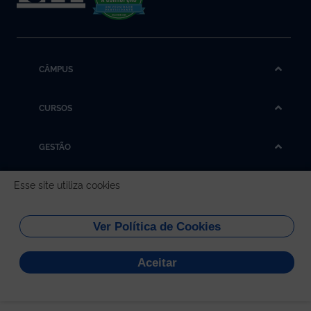
CÂMPUS
CURSOS
GESTÃO
Esse site utiliza cookies
REDES SOCIAIS
Universidade Federal do
Ver Política de Cookies
Tocantins
Aceitar
Todo conteúdo do site está publicado sob a licença
Creative
Commons
-
1.1.59
.