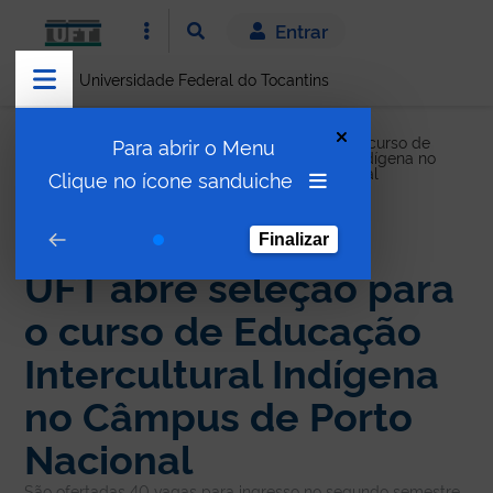
Entrar
Universidade Federal do Tocantins
UFT abre seleção para o curso de
Para abrir o Menu
Notícias
Educação Intercultural Indígena no
Câmpus de Porto Nacional
Clique no ícone sanduiche
Finalizar
PROCESSO SELETIVO
UFT abre seleção para
o curso de Educação
Intercultural Indígena
no Câmpus de Porto
Nacional
São ofertadas 40 vagas para ingresso no segundo semestre