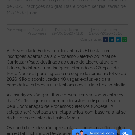
de 2026; inscrições são gratuitas e podem ser realizadas de
1º a 15 de junho
Por
vimagrin
e | Revisão:
| Publicado em
| Atualizado em
Paulo Aires
29/05/2026 - 11:31
29/05/2026 - 15:26
Compartilhe:
A Universidade Federal do Tocantins (UFT) está com
inscrições abertas para o Processo Seletivo por Análise
Curricular (Psac) destinado ao curso de Licenciatura em
Educação Intercultural Indígena, ofertado no Câmpus de
Porto Nacional para ingresso no segundo semestre letivo de
2026. São disponibilizadas 40 vagas exclusivas para
candidatos indígenas que tenham concluído o Ensino Médio.
As inscrições são gratuitas e devem ser realizadas entre os
dias 1º e 15 de junho, por meio do sistema disponibilizado
pela Coordenação de Processos Seletivos (Copese). A
seleção será realizada em etapa única, com base na análise
do histórico escolar do Ensino Médio.
Os candidatos deverão apresentar a documentação exigida
em edital, incluindo a Declaração de Pertencimento Étnico e