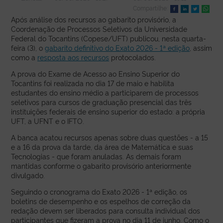
Compartilhe:
Após análise dos recursos ao gabarito provisório, a
Coordenação de Processos Seletivos da Universidade
Federal do Tocantins (Copese/UFT) publicou, nesta quarta-
feira (3), o
gabarito definitivo do Exato 2026 - 1ª edição
, assim
como a
resposta aos recursos
protocolados.
A prova do Exame de Acesso ao Ensino Superior do
Tocantins foi realizada no dia 17 de maio e habilita
estudantes do ensino médio a participarem de processos
seletivos para cursos de graduação presencial das três
instituições federais de ensino superior do estado: a própria
UFT, a UFNT e o IFTO.
A banca acatou recursos apenas sobre duas questões - a 15
e a 16 da prova da tarde, da área de Matemática e suas
Tecnologias - que foram anuladas. As demais foram
mantidas conforme o gabarito provisório anteriormente
divulgado.
Seguindo o cronograma do Exato 2026 - 1ª edição, os
boletins de desempenho e os espelhos de correção da
redação devem ser liberados para consulta individual dos
participantes que fizeram a prova no dia 11 de junho. Como o