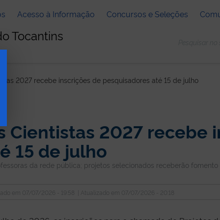
os
Acesso à Informação
Concursos e Seleções
Comu
do Tocantins
stas 2027 recebe inscrições de pesquisadores até 15 de julho
 Cientistas 2027 recebe i
é 15 de julho
fessoras da rede pública; projetos selecionados receberão fomento 
cado em
07/07/2026 - 19:58
| Atualizado em
07/07/2026 - 20:18