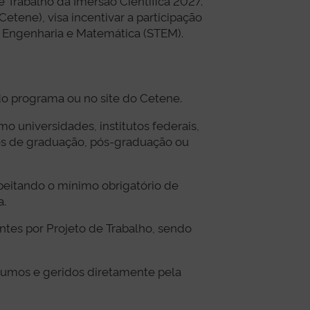
e Trabalho da Imersão Científica 2027.
tene), visa incentivar a participação
a, Engenharia e Matemática (STEM).
 do programa ou no site do Cetene.
o universidades, institutos federais,
tes de graduação, pós-graduação ou
peitando o mínimo obrigatório de
a.
ntes por Projeto de Trabalho, sendo
sumos e geridos diretamente pela