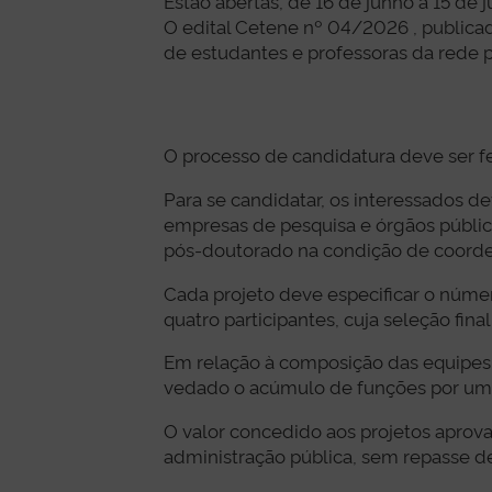
Estão abertas, de 16 de junho a 15 de 
O edital Cetene nº 04/2026 , publicad
de estudantes e professoras da rede 
O processo de candidatura deve ser fe
Para se candidatar, os interessados de
empresas de pesquisa e órgãos públic
pós-doutorado na condição de coorden
Cada projeto deve especificar o núme
quatro participantes, cuja seleção fi
Em relação à composição das equipes e
vedado o acúmulo de funções por 
O valor concedido aos projetos aprov
administração pública, sem repasse de