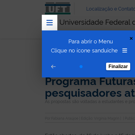
Localização e Contat
Universidade Federal 
Para abrir o Menu
Notícias
Programa Futuras Cienti
Clique no ícone sanduiche
Finalizar
CIÊNCIA E INOVAÇÃO
Programa Futuras
pesquisadores at
As propostas são voltadas a estudantes e pro
Por
Fabiana Araújo
e | Edição: Virgínia Magrin |
| Publi