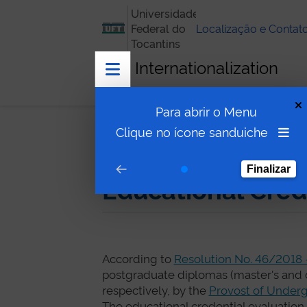
Universidade
Federal do
Localização e Contat
Tocantins
Internationalization
Para abrir o Menu
Internationalization
Educational C
Clique no ícone sanduiche
Finalizar
Educational Cred
According to
Resolution No. 46/2018
postgraduate diplomas (master's and d
respectively, by the
Provost of Underg
The educational credential evaluatio