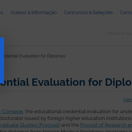
os
Acesso à Informação
Concursos e Seleções
Comu
redential Evaluation for Diplomas
ential Evaluation for Dip
Ver
 - Consepe
, the educational credential evaluation for und
octorate) issued by foreign higher education institutions
raduate Studies (Prograd)
and the
Provost of Research a
n for diplomas from foreign Medical Residency programs i