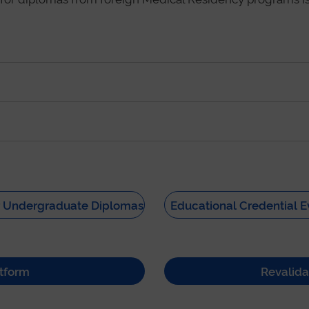
or Undergraduate Diplomas
Educational Credential E
atform
Revalida