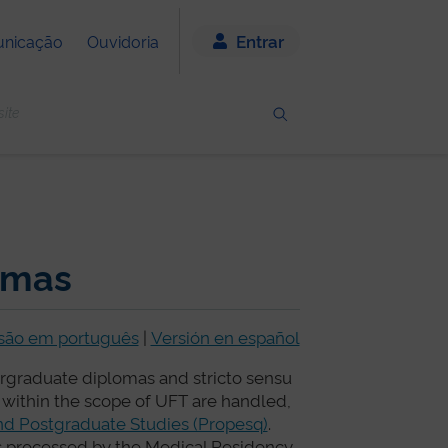
Entrar
nicação
Ouvidoria
lomas
são em português
|
Versión en español
ergraduate diplomas and stricto sensu
 within the scope of UFT are handled,
nd Postgraduate Studies (Propesq)
.
s processed by the Medical Residency