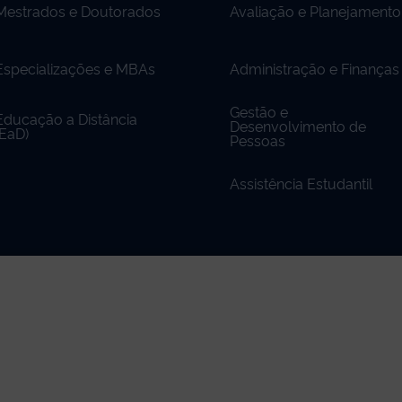
Mestrados e Doutorados
Avaliação e Planejamento
Especializações e MBAs
Administração e Finanças
Gestão e
Educação a Distância
Desenvolvimento de
(EaD)
Pessoas
Assistência Estudantil
údo do site está publicado sob a licença
Creative Comm