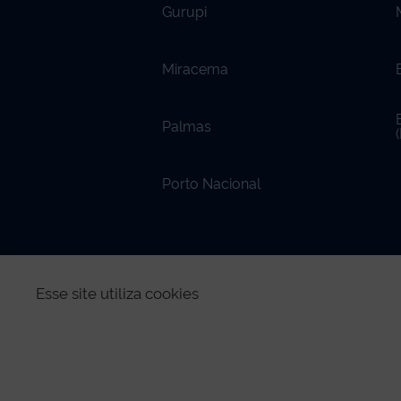
Gurupi
Miracema
Palmas
Porto Nacional
REDES SOCIAIS
Esse site utiliza cookies
Todo conte