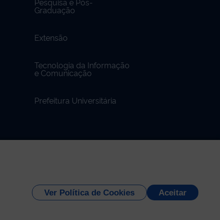
Pesquisa e Pós-
Graduação
Extensão
Tecnologia da Informação
e Comunicação
Prefeitura Universitária
Universidade Federal do Tocantins
Ver Política de Cookies
Aceitar
ons
-
1.1.59
.